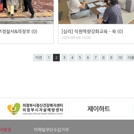
부경찰서&의정부 (
0
)
[심리] 직원역량강화교육 - 쑥 (
0
)
2026-06-04 14:09
이전
1
2
3
4
5
6
7
8
9
10
다
리방침
이메일무단수집거부