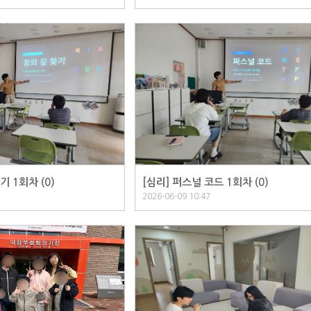
기 1회차 (
0
)
[심리] 퍼스널 코드 1회차 (
0
)
2026-06-09 10:47