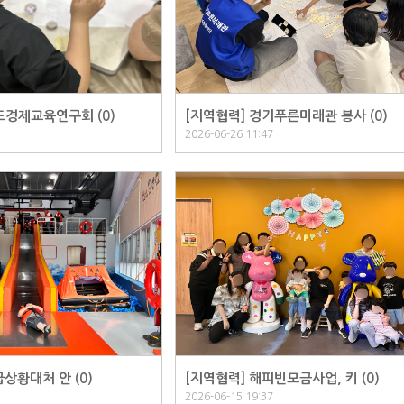
도경제교육연구회 (
0
)
[지역협력] 경기푸른미래관 봉사 (
0
)
2026-06-26 11:47
급상황대처 안 (
0
)
[지역협력] 해피빈모금사업, 키 (
0
)
2026-06-15 19:37