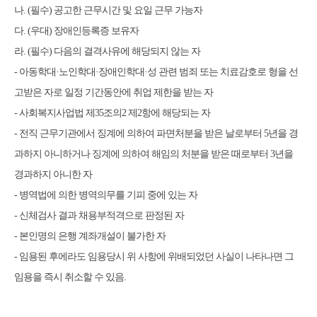
나
. (
필수
)
공고한 근무시간 및 요일 근무 가능자
다
. (
우대
)
장애인등록증 보유자
라
. (
필수
)
다음의 결격사유에 해당되지 않는 자
-
아동학대
·
노인학대
·
장애인학대
·
성 관련 범죄 또는 치료감호로 형을 선
고받은 자로 일정 기간동안에 취업 제한을 받는 자
-
사회복지사업법
제
35
조의
2
제
2
항
에 해당되는 자
-
전직 근무기관에서 징계에 의하여 파면처분을 받은 날로부터
5
년을 경
과하지 아니하거나 징계에 의하여 해임의 처분을 받은 때로부터
3
년을
경과하지 아니한 자
-
병역법에 의한 병역의무를 기피 중에 있는 자
-
신체검사 결과 채용부적격으로 판정된 자
-
본인명의 은행 계좌개설이 불가한 자
-
임용된 후에라도 임용당시 위 사항에 위배되었던 사실이 나타나면 그
임용을 즉시 취소할 수 있음
.