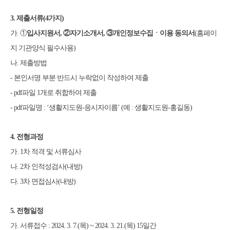
3.
제출서류
(4
가지
)
가
.
①
입사지원서
,
②
자기소개서
,
③
개인정보수집ㆍ이용 동의서
(
홈페이
지 기관양식 필수사용
)
나.
제출방법
-
본인서명 부분 반드시 누락없이 작성하여 제출
- pdf
파일
1
개로 취합하여 제출
- pdf
파일명
: ‘
생활지도원
-
응시자이름
’ (
예
:
생활지도원
-
홍길동
)
4.
전형과정
가
. 1
차 적격 및 서류심사
나
. 2
차 인적성검사
(
내방
)
다
. 3
차 면접심사
(
내방
)
5.
전형일정
가
.
서류접수
: 2024. 3. 7.(
목
) ~ 2024. 3. 21.(
목
) 15
일간