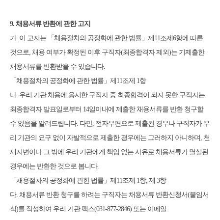
9.
채용서류 반환에 관한 고지
가
.
이 고지는
「
채용절차의 공정화에 관한 법률
」
제
11
조제
6
항에 따른
것으로
,
채용 여부가 확정된 이후 구직자
(
최종합격자 제외
)
는 기제출한
채용서류를 반환받을 수 있습니다
.
「
채용절차의 공정화에 관한 법률
」
제
11
조제
1
항
나
.
우리 기관 채용에 응시한 구직자 중 최종합격이 되지 못한 구직자는
최종합격자 발표일로부터
14
일이내에 제출한 채용서류를 반환 청구할
수 있음을 알려드립니다
.
다만
,
전자우편으로 제출된 경우나 구직자가 우
리 기관의 요구 없이 자발적으로 제출한 경우에는 그러하지 아니하며
,
천
재지변이나 그 밖에 우리 기관에게 책임 없는 사유로 채용서류가 멸실된
경우에는 반환한 것으로 봅니다
.
「
채용절차의 공정화에 관한 법률
」
제
11
조제
1
항
,
제
3
항
다
.
채용서류 반환 청구를 하려는 구직자는 채용서류 반환신청서
(
붙임서
식
)
를 작성하여 우리 기관 팩스
(031-877-2846)
또는 이메일