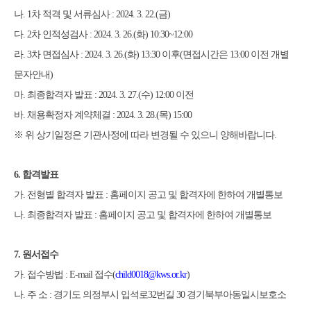
나
. 1
차 적격 및 서류심사
: 2024. 3. 22.(
금
)
다
. 2
차 인적성검사
: 2024. 3. 26.(
화
) 10:30~12:00
라
. 3
차 면접심사
: 2024. 3. 26.(
화
) 13:30
이후
(
면접시간은
13:00
이전 개별
문자안내
)
마
.
최종합격자 발표
: 2024. 3. 27.(
수
) 12:00
이전
바
.
채용확정자 계약체결
: 2024. 3. 28.(
목
) 15:00
※
위 상기일정은 기관사정에 따라 변경될 수 있으니 양해바랍니다
.
6.
합격발표
가
.
전형별 합격자 발표
:
홈페이지 공고 및 합격자에 한하여 개별통보
나
.
최종합격자 발표
:
홈페이지 공고 및 합격자에 한하여 개별통보
7.
원서접수
가
.
접수방법
: E-mail
접수
(
child0018@kws.or.kr
)
나
.
주 소
:
경기도 의정부시 입석로
32
번길
30
경기북부아동일시보호소