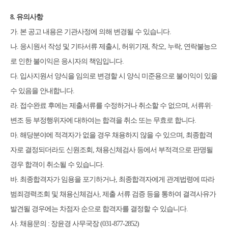
8.
유의사항
가
.
본 공고 내용은 기관사정에 의해 변경될 수 있습니다
.
나
.
응시원서 작성 및 기타서류 제출시
,
허위기재
,
착오
,
누락
,
연락불능
으
로 인한 불이익은 응시자의 책임입니다
.
다
.
입사지원서 양식을 임의로 변경할 시 양식 미준용으로 불이익이 있을
수 있음을 안내합니다
.
라
.
접수완료 후에는 제출서류를 수정하거나 취소할 수 없으며
,
서류
위
·
변조 등 부정행위자에 대하여는 합격을 취소 또는 무효로 합니다
.
마
.
해당분야에 적격자가 없을 경우 채용하지 않을 수 있으며
,
최종합격
자로 결정되더라도 신원조회
,
채용신체검사 등에서 부적격으로 판명될
경우 합격이 취소될 수 있습니다
.
바
.
최종합격자가 임용을 포기하거나
,
최종합격자에게 관계법령에 따라
범죄경력조회 및 채용신체검사
,
제출 서류 검증 등을 통하여 결격사유가
발견될 경우에는 차점자 순으로 합격자를 결정할 수 있습니다
.
사
.
채용문의
:
장윤경 사무국장
(031-877-2852)