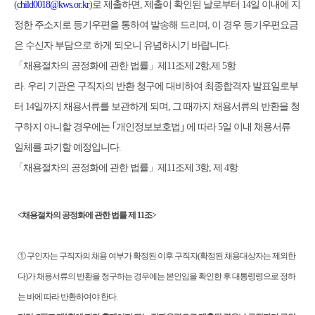
(
child0018@kws.or.kr
)
로 제출하면
,
제출이 확인된 날로부터
14
일 이내에 지
정한 주소지로 등기우편을 통하여 발송해 드리며
,
이 경우 등기우편요금
은 수신자 부담으로 하게 되오니 유념하시기 바랍니다
.
「
채용절차의 공정화에 관한 법률
」
제
11
조제
2
항
,
제
5
항
라
.
우리 기관은 구직자의 반환 청구에 대비하여 최종합격자 발표일로부
터
14
일까지 채용서류를 보관하게 되며
,
그 때까지 채용서류의 반환을 청
구하지 아니할 경우에는
｢
개인정보보호법
｣
에 따라
5
일 이내 채용서류
일체를 파기할 예정입니다
.
「
채용절차의 공정화에 관한 법률
」
제
11
조제
3
항
,
제
4
항
<
채용절차의 공정화에 관한 법률 제
11
조
>
①
구인자는 구직자의 채용 여부가 확정된 이후 구직자
(
확정된 채용대상자는 제외한
다
)
가 채용서류의 반환을 청구하는 경우에는 본인임을 확인한 후 대통령령으로 정하
는 바에 따라 반환하여야 한다
.