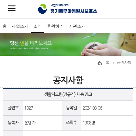
홈
사업소개
소식
후원하기
기관소개
홈
공지사항
공지사항
생활지도원(정규직) 채용 공고
글번호
등록일
1027
2024-03-06
등록자
조회수
운영자
1308명