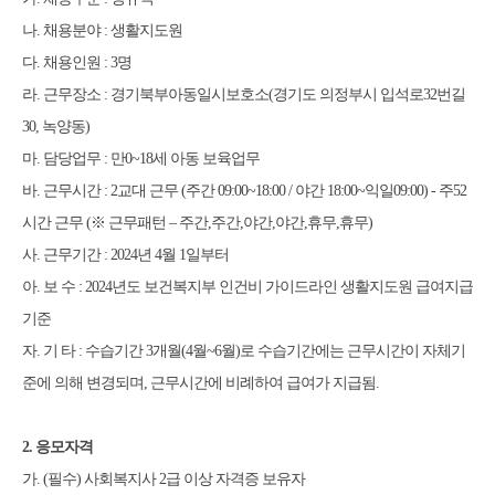
나
.
채용분야
:
생활지도원
다
.
채용인원
: 3
명
라
.
근무장소
:
경기북부아동일시보호소
(
경기도 의정부시 입석로
32
번길
30,
녹양동
)
마
.
담당업무
:
만
0~18
세 아동 보육업무
바
.
근무시간
: 2
교대 근무
(
주간
09:00~18:00 /
야간
18:00~
익일
09:00) -
주
52
시간 근무
(
※
근무패턴
–
주간
,
주간
,
야간
,
야간
,
휴무
,
휴무
)
사
.
근무기간
: 2024
년
4
월
1
일부터
아
.
보 수
: 2024
년도 보건복지부 인건비 가이드라인 생활지도원 급여지급
기준
자
.
기 타
:
수습기간
3
개월
(4
월
~6
월
)
로 수습기간에는 근무시간이 자체기
준에 의해 변
경되며
,
근무시간에 비례하여 급여가 지급됨
.
2.
응모자격
가
. (
필수
)
사회복지사
2
급 이상 자격증 보유자