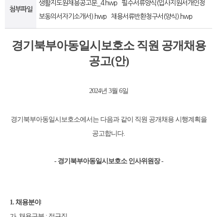
생활지도원채용공고문_4.hwp
필수서류양식(입사지원서개인정
첨부파일
보동의서자기소개서).hwp
채용서류반환청구서(양식).hwp
경기북부아동일시보호소 직원 공개채용
공고
(
안
)
2024
년
3
월
6
일
경기북부아동일시보호소에서는 다음과 같이 직원 공개채용 시행계획을
공고합니다
.
-
경기북부아동일시보호소 인사위원장
-
1.
채용분야
가
.
채용구분
:
정규직