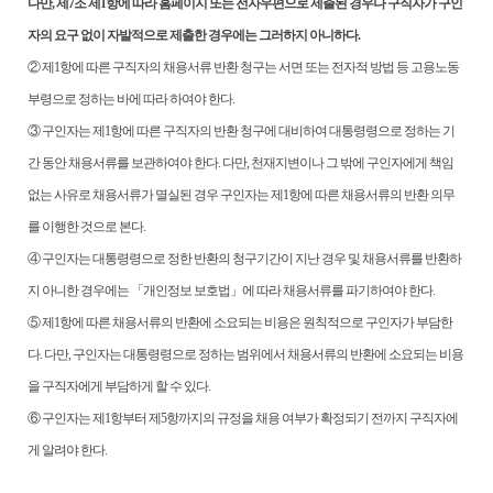
다만
,
제
7
조 제
1
항에 따라 홈페이지 또는 전자우편으로 제출된 경우나
구직자가 구인
자의 요구 없이 자발적으로 제출한 경우에는 그러하지 아니하다
.
②
제
1
항에 따른 구직자의 채용서류 반환 청구는 서면 또는 전자적 방법 등 고용노동
부령으로 정하는 바에 따라 하여야 한다
.
③
구인자는 제
1
항에 따른 구직자의 반환 청구에 대비하여 대통령령으로 정하는 기
간 동안 채용서류를 보관하여야 한다
.
다만
,
천재지변이나 그 밖에 구인자에게 책임
없는 사유로 채용서류가 멸실된 경우 구인자는 제
1
항에 따른 채용서류의 반환 의무
를 이행한 것으로 본다
.
④
구인자는 대통령령으로 정한 반환의 청구기간이 지난 경우 및 채용서류를 반환하
지 아니한 경우에는
「
개인정보 보호법
」
에 따라 채용서류를 파기하여야 한다
.
⑤
제
1
항에 따른 채용서류의 반환에 소요되는 비용은 원칙적으로 구인자가 부담한
다
.
다만
,
구인자는 대통령령으로 정하는 범위에서 채용서류의 반환에 소요되는 비용
을 구직자에게 부담하게 할 수 있다
.
⑥
구인자는 제
1
항부터 제
5
항까지의 규정을 채용 여부가 확정되기 전까지 구직자에
게 알려야 한다
.