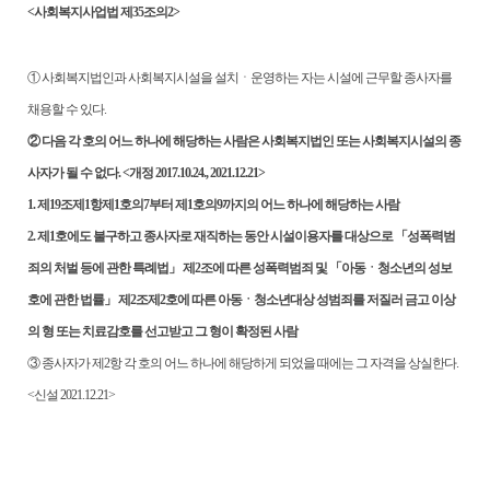
<
사회복지사업법 제
35
조의
2>
①
사회복지법인과 사회복지시설을 설치ㆍ운영하는 자는 시설에 근무할 종사자를
채용할 수 있다
.
②
다음 각 호의 어느 하나에 해당하는 사람은 사회복지법인 또는 사회복지시설의 종
사자가 될 수 없다
. <
개정
2017.10.24., 2021.12.21>
1.
제
19
조제
1
항제
1
호의
7
부터 제
1
호의
9
까지의 어느 하나에 해당하는 사람
2.
제
1
호에도 불구하고 종사자로 재직하는 동안 시설이용자를 대상으로
「
성폭력범
죄의 처벌 등에 관한 특례법
」
제
2
조에 따른 성폭력범죄 및
「
아동ㆍ청소년의 성보
호에 관한 법률
」
제
2
조제
2
호에 따른 아동ㆍ청소년대상 성범죄를 저질러 금고 이상
의 형 또는 치료감호를 선고받고 그 형이 확정된 사람
③
종사자가 제
2
항 각 호의 어느 하나에 해당하게 되었을 때에는 그 자격을 상실한다
.
<
신설
2021.12.21>