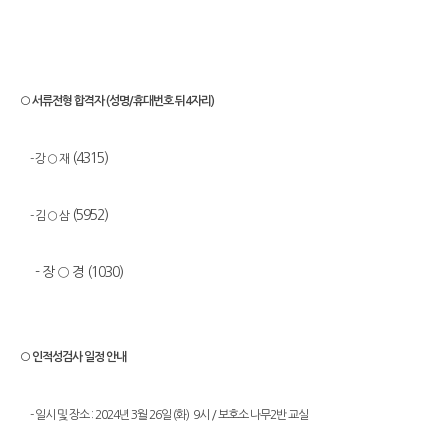
○ 서류전형 합격자 (성명/휴대번호 뒤4자리)
(4315)
- 강 ○ 재
(5952)
- 김 ○ 삼
- 장 ○ 경 (1030)
○ 인적성검사 일정 안내
- 일시 및 장소 : 2024년 3월 26일 (화) 9시 / 보호소 나무2반 교실