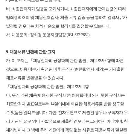
경우 합격이 취소될 수 있습니다
.
바
.
최종합격자가 임용을 포기하거나
,
최종합격자에게 관계법령에 따라
범죄경력조회 및 채용신체검사
,
제출 서류 검증 등을 통하여 결격사유가
발견될 경우에는 차점자 순으로 합격자를 결정할 수 있습니다
.
사
.
채용문의
:
정희경 운영지원팀장
(031-877-2852)
9.
채용서류 반환에 관한 고지
가
.
이 고지는
「
채용절차의 공정화에 관한 법률
」
제
11
조제
6
항에 따른
것으로
,
채용 여부가 확정된 이후 구직자
(
최종합격자 제외
)
는 기제출한
채용서류를 반환받을 수 있습니다
.
「
채용절차의 공정화에 관한 법률
」
제
11
조제
1
항
나
.
우리 기관 채용에 응시한 구직자 중 최종합격이 되지 못한 구직자는
최종합격자 발표일로부터
14
일이내에 제출한 채용서류를 반환 청구할
수 있음을 알려드립니다
.
다만
,
전자우편으로 제출된 경우나 구직자가 우
리 기관의 요구 없이 자발적으로 제출한 경우에는 그러하지 아니하며
,
천
재지변이나 그 밖에 우리 기관에게 책임 없는 사유로 채용서류가 멸실된