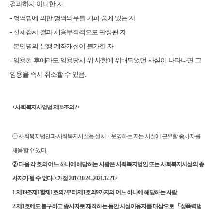
경과하지 아니한 자
-
병역법에 의한 병역의무를 기피 중에 있는 자
-
신체검사 결과 채용부적격으로 판정된 자
-
본인명의 은행 계좌개설이 불가한 자
-
임용된 후에라도 임용당시 위 사항에 위배되었던 사실이 나타나면 그
임용을 즉시 취소할 수 있음
.
<
사회복지사업법 제
35
조의
2>
①
사회복지법인과 사회복지시설을 설치ㆍ운영하는 자는 시설에 근무할 종사자를
채용할 수 있다
.
②
다음 각 호의 어느 하나에 해당하는 사람은 사회복지법인 또는 사회복지시설의 종
사자가 될 수 없다
. <
개정
2017.10.24., 2021.12.21>
1.
제
19
조제
1
항제
1
호의
7
부터 제
1
호의
9
까지의 어느 하나에 해당하는 사람
2.
제
1
호에도 불구하고 종사자로 재직하는 동안 시설이용자를 대상으로
「
성폭력범