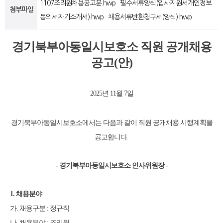
1107조리원채용공고문.hwp
필수서류양식(입사지원서개인정보
첨부파일
동의서자기소개서).hwp
채용서류반환청구서(양식).hwp
경기북부아동일시보호소 직원 공개채용
공고
(
안
)
2025
년
11
월
7
일
경기북부아동일시보호소에서는 다음과 같이 직원 공개채용 시행계획을
공고합니다
.
-
경기북부아동일시보호소 인사위원장
-
1.
채용분야
가
.
채용구분
:
정규직
나
.
채용분야
:
조리원