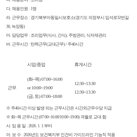
다
.
채용인원
: 1
명
라
.
근무장소
:
경기북부아동일시보호소
(
경기도 의정부시 입석로
32
번길
30,
녹양동
)
마
.
담당업무
:
조리업무
(
식사
,
간식
),
주방관리
,
식자재관리
바
.
근무시간
:
탄력근무
(
교대근무
) /
주
40
시간
시업
/
종업
휴게시간
(
화
~
목
) 07:00~16:00
12:30~13:30
근무
or 10:00~19:00
12:30~13:30
(
금
,
토
) 07:00~18:00
※
주
40
시간 이상 발생 되는 근무시간은 시간외근무수당 지급
※
화
~
목 근무시간
(07:00~16:00/10:00~19:00)
격월로 교대 함
.
사
.
임 용 일
: 2026. 1. 1.
부터
아
.
보 수
: 2026
년도 보건복지부 인건비 가이드라인 기능직 적용