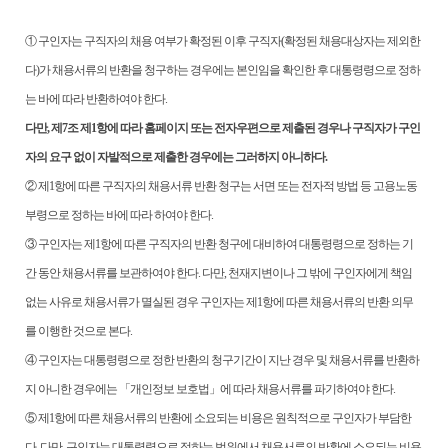
①
구인자는 구직자의 채용 여부가 확정된 이후 구직자
(
확정된 채용대상자는 제외한
다
)
가 채용서류의 반환을 청구하는 경우에는 본인임을 확인한 후 대통령령으로 정하
는 바에 따라 반환하여야 한다
.
다만
,
제
7
조 제
1
항에 따라 홈페이지 또는 전자우편으로 제출된 경우나
구직자가 구인
자의 요구 없이 자발적으로 제출한 경우에는 그러하지 아니하다
.
②
제
1
항에 따른 구직자의 채용서류 반환 청구는 서면 또는 전자적 방법 등 고용노동
부령으로 정하는 바에 따라 하여야 한다
.
③
구인자는 제
1
항에 따른 구직자의 반환 청구에 대비하여 대통령령으로 정하는 기
간 동안 채용서류를 보관하여야 한다
.
다만
,
천재지변이나 그 밖에 구인자에게 책임
없는 사유로 채용서류가 멸실된 경우 구인자는 제
1
항에 따른 채용서류의 반환 의무
를 이행한 것으로 본다
.
④
구인자는 대통령령으로 정한 반환의 청구기간이 지난 경우 및 채용서류를 반환하
지 아니한 경우에는
「
개인정보 보호법
」
에 따라 채용서류를 파기하여야 한다
.
⑤
제
1
항에 따른 채용서류의 반환에 소요되는 비용은 원칙적으로 구인자가 부담한
다
.
다만
,
구인자는 대통령령으로 정하는 범위에서 채용서류의 반환에 소요되는 비용