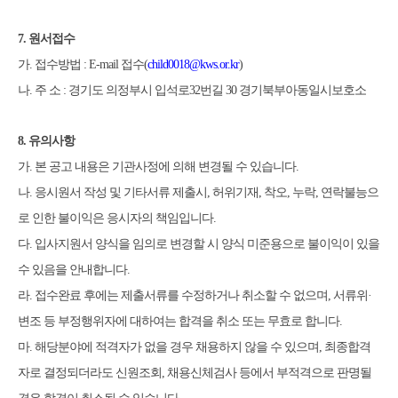
7.
원서접수
가
.
접수방법
: E-mail
접수
(
child0018@kws.or.kr
)
나
.
주 소
:
경기도 의정부시 입석로
32
번길
30
경기북부아동일시보호소
8.
유의사항
가
.
본 공고 내용은 기관사정에 의해 변경될 수 있습니다
.
나
.
응시원서 작성 및 기타서류 제출시
,
허위기재
,
착오
,
누락
,
연락불능
으
로 인한 불이익은 응시자의 책임입니다
.
다
.
입사지원서 양식을 임의로 변경할 시 양식 미준용으로 불이익이 있을
수 있음을 안내합니다
.
라
.
접수완료 후에는 제출서류를 수정하거나 취소할 수 없으며
,
서류
위
·
변조 등 부정행위자에 대하여는 합격을 취소 또는 무효로 합니다
.
마
.
해당분야에 적격자가 없을 경우 채용하지 않을 수 있으며
,
최종합격
자로 결정되더라도 신원조회
,
채용신체검사 등에서 부적격으로 판명될