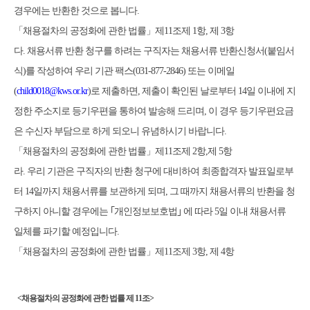
경우에는 반환한 것으로 봅니다
.
「
채용절차의 공정화에 관한 법률
」
제
11
조제
1
항
,
제
3
항
다
.
채용서류 반환 청구를 하려는 구직자는 채용서류 반환신청서
(
붙임서
식
)
를 작성하여 우리 기관 팩스
(031-877-2846)
또는 이메일
(
child0018@kws.or.kr
)
로 제출하면
,
제출이 확인된 날로부터
14
일 이내에 지
정한 주소지로 등기우편을 통하여 발송해 드리며
,
이 경우 등기우편요금
은 수신자 부담으로 하게 되오니 유념하시기 바랍니다
.
「
채용절차의 공정화에 관한 법률
」
제
11
조제
2
항
,
제
5
항
라
.
우리 기관은 구직자의 반환 청구에 대비하여 최종합격자 발표일로부
터
14
일까지 채용서류를 보관하게 되며
,
그 때까지 채용서류의 반환을 청
구하지 아니할 경우에는
｢
개인정보보호법
｣
에 따라
5
일 이내 채용서류
일체를 파기할 예정입니다
.
「
채용절차의 공정화에 관한 법률
」
제
11
조제
3
항
,
제
4
항
<
채용절차의 공정화에 관한 법률 제
11
조
>