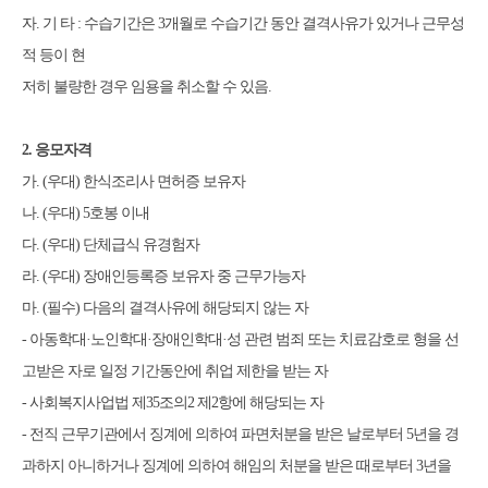
자
.
기
타
:
수습기간은
3
개월로 수습기간 동안 결격사유가 있거나 근무성
적 등이 현
저히 불량한 경우 임용을 취소할 수 있음
.
2.
응모자격
가
. (
우대
)
한식조리사 면허증 보유자
나
. (
우대
) 5
호봉 이내
다
. (
우대
)
단체급식 유경험자
라
. (
우대
)
장애인등록증 보유자 중 근무가능자
마
. (
필수
)
다음의 결격사유에 해당되지 않는 자
-
아동학대
·
노인학대
·
장애인학대
·
성 관련 범죄 또는 치료감호로 형을 선
고받은 자로 일정 기간동안에 취업 제한을 받는 자
-
사회복지사업법
제
35
조의
2
제
2
항
에 해당되는 자
-
전직 근무기관에서 징계에 의하여 파면처분을 받은 날로부터
5
년을 경
과하지 아니하거나 징계에 의하여 해임의 처분을 받은 때로부터
3
년을