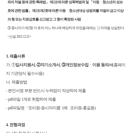
죄의 처벌 등에 관한 특례법
」
제
2
조에 따른 성폭력범죄 및
「
아동ㆍ청소년의 성보
호에 관한 법률
」
제
2
조제
2
호에 따른 아동ㆍ청소년대상 성범죄를 저질러 금고 이상
의 형 또는 치료감호를 선고받고 그 형이 확정된 사람
③
종사자가 제
2
항 각 호의 어느 하나에 해당하게 되었을 때에는 그 자격을 상실한다
.
<
신설
2021.12.21>
3.
제출서류
가
.
①
입사지원서
,
②
자기소개서
,
③
개인정보수집ㆍ이용 동의서
(
홈페이
지 기관양식 필수사용
)
나
.
제출방법
-
본인서명 부분 반드시 누락없이 작성하여 제출
- pdf
파일
1
개로 취합하여 제출
- pdf
파일명
: ‘
조리원
-
응시자이름
’ (
예
:
조리원
-
홍길동
)
4.
전형과정