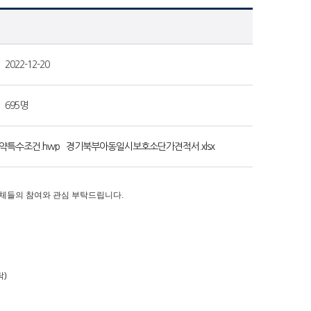
2022-12-20
695명
특수조건.hwp
경기북부아동일시보호소단가견적서.xlsx
체들의 참여와 관심 부탁드립니다.
락)