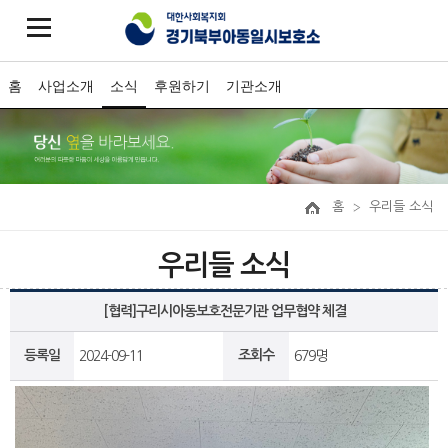
홈
사업소개
소식
후원하기
기관소개
홈
우리들 소식
우리들 소식
[협력]구리시아동보호전문기관 업무협약 체결
등록일
조회수
2024-09-11
679명