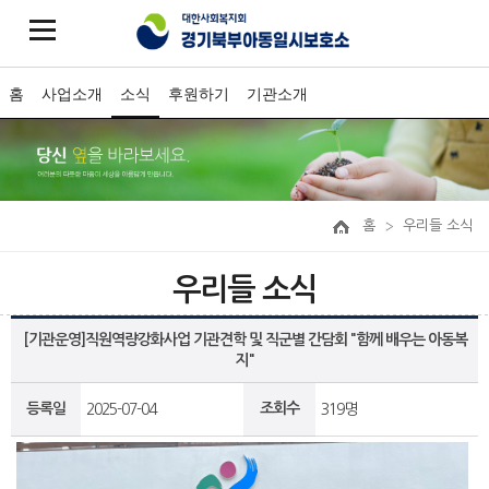
홈
사업소개
소식
후원하기
기관소개
홈
우리들 소식
우리들 소식
[기관운영]직원역량강화사업 기관견학 및 직군별 간담회 "함께 배우는 아동복
지"
등록일
조회수
2025-07-04
319명