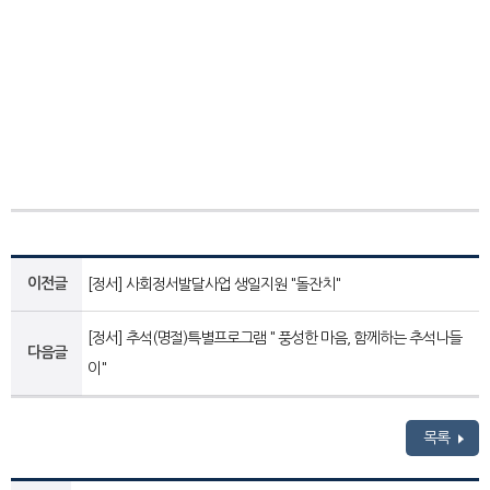
이전글
[정서] 사회정서발달사업 생일지원 "돌잔치"
[정서] 추석(명절)특별프로그램 " 풍성한 마음, 함께하는 추석나들
다음글
이"
목록