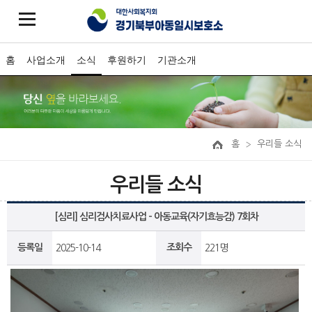
홈
사업소개
소식
후원하기
기관소개
홈
우리들 소식
우리들 소식
[심리] 심리검사치료사업 - 아동교육(자기효능감) 7회차
등록일
조회수
2025-10-14
221명