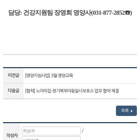
담당: 건강지원팀 장영희 영양사(031-877-2852☎️)
이전글
[영양지원사업] 3월 영양교육
다음글
[협력] 노아의집-경기북부아동일시보호소 업무 협약 체결
목록
/
작성자