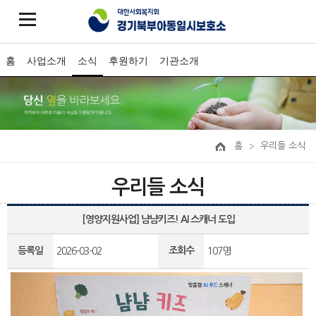
홈
사업소개
소식
후원하기
기관소개
홈
우리들 소식
우리들 소식
[영양지원사업] 냠냠키즈! AI 스캐너 도입
등록일
조회수
2026-03-02
107명