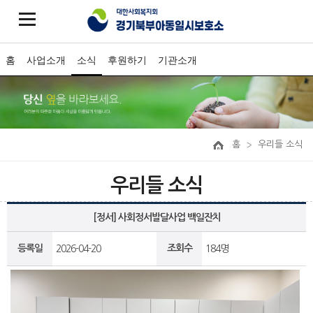
홈
사업소개
소식
후원하기
기관소개
홈
우리들 소식
우리들 소식
[정서] 사회정서발달사업 백일잔치
등록일
조회수
2026-04-20
184명