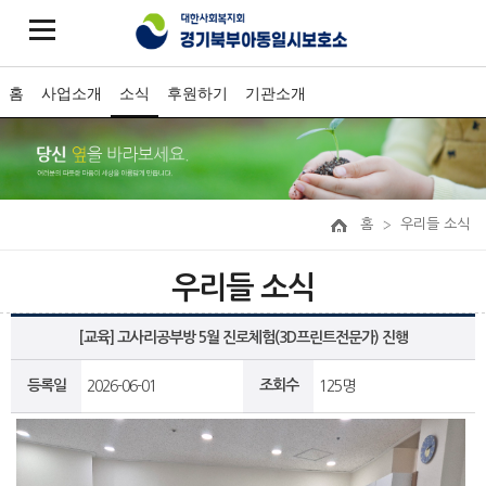
홈
사업소개
소식
후원하기
기관소개
홈
우리들 소식
우리들 소식
[교육] 고사리공부방 5월 진로체험(3D프린트전문가) 진행
등록일
조회수
2026-06-01
125명