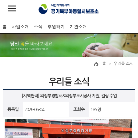
홈
사업소개
소식
후원하기
기관소개
홈
우리들 소식
우리들 소식
[지역협력] 의정부경찰서&의정부도시공사 지원, 컬링 수업
등록일
조회수
2026-06-04
185명