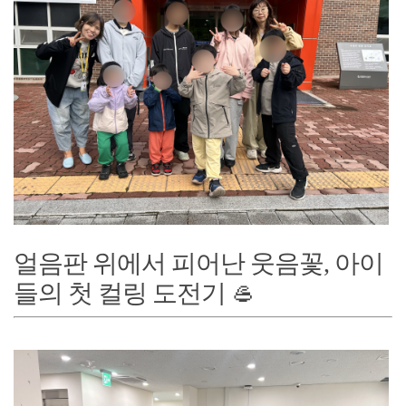
얼음판 위에서 피어난 웃음꽃, 아이
들의 첫 컬링 도전기 🥌