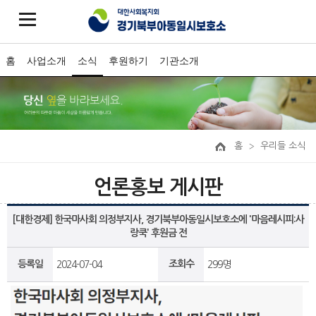
홈
사업소개
소식
후원하기
기관소개
홈
우리들 소식
언론홍보 게시판
[대한경제] 한국마사회 의정부지사, 경기북부아동일시보호소에 '마음레시피:사
랑쿡' 후원금 전
등록일
조회수
2024-07-04
299명