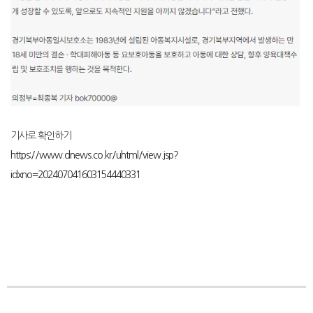
기사로 확인하기
https://www.dnews.co.kr/uhtml/view.jsp?
idxno=202407041603154440331