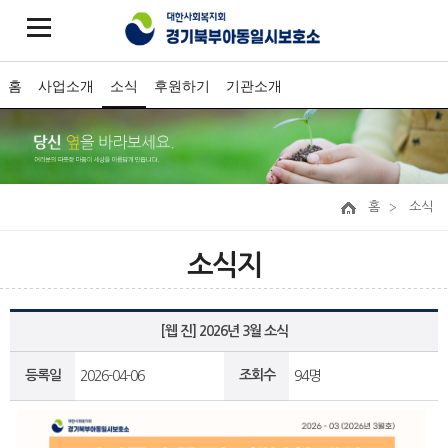
홈
사업소개
소식
후원하기
기관소개
홈
소식
소식지
[웹 진] 2026년 3월 소식
등록일
조회수
2026-04-06
94명