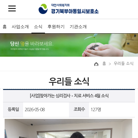
홈
사업소개
소식
후원하기
기관소개
홈
우리들 소식
우리들 소식
[사업]찾아가는 심리검사•치료 서비스 4월 소식
등록일
조회수
2026-05-08
127명