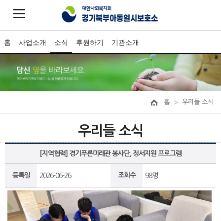
홈
사업소개
소식
후원하기
기관소개
홈
우리들 소식
우리들 소식
[지역협력] 경기푸른미래관 봉사단, 정서지원 프로그램
등록일
조회수
2026-06-26
98명