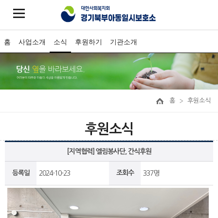
홈
사업소개
소식
후원하기
기관소개
홈
후원소식
후원소식
[지역협력] 엘림봉사단, 간식후원
등록일
조회수
2024-10-23
337명