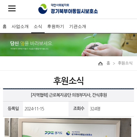
홈
사업소개
소식
후원하기
기관소개
홈
후원소식
후원소식
[지역협력] 근로복지공단 의정부지사, 간식후원
등록일
조회수
2024-11-15
324명