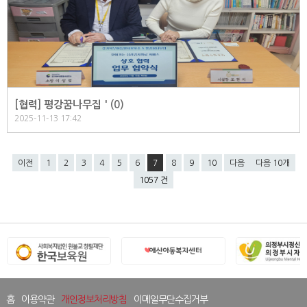
[협력] 평강꿈나무집 ' (
0
)
2025-11-13 17:42
이전
1
2
3
4
5
6
7
8
9
10
다음
다음 10개
1057 건
홈
이용약관
개인정보처리방침
이메일무단수집거부